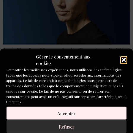
Après Play-Boy et Love me tender, Nom, est une tentative
Gérer le consentement aux
d’échapper à sa filiation, de se réinventer totalement. Mais
cookies
court dans ce livre aussi cette question autour de
Pour offrir les meilleures expériences, nous utilisons des technologies
l’évocation de sa mère, la seule à être sauvée de l’enfance
telles que les cookies pour stocker et/ou accéder aux informations des
appareils. Le fait de consentir à ces technologies nous permettra de
Réveiller les dormeurs.
traiter des données telles que le comportement de navigation ou les ID
uniques sur ce site. Le fait de ne pas consentir ou de retirer son
Constance Debré « Play-
consentement peut avoir un effet négatif sur certaines caractéristiques et
fonctions.
boy »
Accepter
Refuser