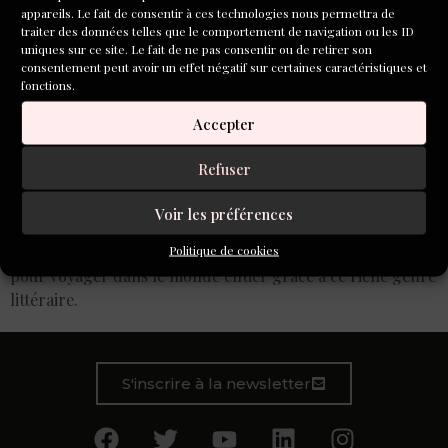
appareils. Le fait de consentir à ces technologies nous permettra de
traiter des données telles que le comportement de navigation ou les ID
uniques sur ce site. Le fait de ne pas consentir ou de retirer son
consentement peut avoir un effet négatif sur certaines caractéristiques et
fonctions.
Accepter
Refuser
Voir les préférences
Ceux qui dévorent des polars, comme vous peut-être et
moi bien souvent, adorent profiter de belles occasions
Politique de cookies
pour voyager dans le monde entier grâce à ce riche genre
littéraire.
S'inscrire à la newsletter