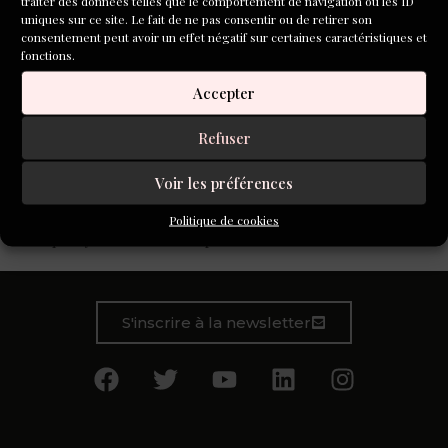
traiter des données telles que le comportement de navigation ou les ID
uniques sur ce site. Le fait de ne pas consentir ou de retirer son
consentement peut avoir un effet négatif sur certaines caractéristiques et
fonctions.
Accepter
Refuser
Un temps délaissé par les éditeurs traditionnels, la
Voir les préférences
nouvelle bénéficie aussi d’un courant éditorial en faveur
du roman court et de la poésie. Nous avons sélectionné
Politique de cookies
ceux qui s’y intéressent de près.
S'inscrire à la newsletter