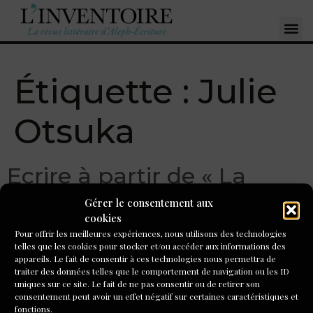
Étiquette :
Julie
Otsuka
Ecrire à partir de « La
Ligne de nage » de Julie
Gérer le consentement aux
cookies
Otsuka
Pour offrir les meilleures expériences, nous utilisons des technologies
telles que les cookies pour stocker et/ou accéder aux informations des
appareils. Le fait de consentir à ces technologies nous permettra de
Des fragments juxtaposés finissent par dessiner un vrai
traiter des données telles que le comportement de navigation ou les ID
personnage. Il y en a de futiles, de tragiques, de bizarres.
uniques sur ce site. Le fait de ne pas consentir ou de retirer son
Cette technique, Roland Barthes l’a théorisée sous le nom
consentement peut avoir un effet négatif sur certaines caractéristiques et
fonctions.
de « biographèmes » : un ensemble de fragments qui ne