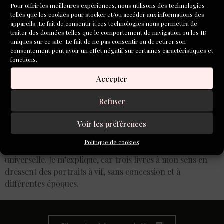
Pour offrir les meilleures expériences, nous utilisons des technologies
telles que les cookies pour stocker et/ou accéder aux informations des
appareils. Le fait de consentir à ces technologies nous permettra de
traiter des données telles que le comportement de navigation ou les ID
uniques sur ce site. Le fait de ne pas consentir ou de retirer son
consentement peut avoir un effet négatif sur certaines caractéristiques et
fonctions.
Accepter
Refuser
Voir les préférences
Ce livre-là ? Un coup de poing dans le ventre, le dernier
appui d’un trépied fondamental qui dépeint une
Politique de cookies
adolescence américaine déboussolée, mais ô combien
universelle. Je m’explique, car trois livres à mon sens en
dressent des portraits à vif, sans concession et à
différentes époques.