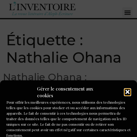
Étiquette :
Nathalie Ohana
Nathalie Ohana :
« Réveiller ma mère »
Gérer le consentement aux
cookies
Pour offrir les meilleures expériences, nous utilisons des technologies
Pendant la semaine de stage, j’ai ressenti un tel bien être
telles que les cookies pour stocker et/ou accéder aux informations des
intérieur à chaque fois qu’il fallait raconter une histoire,
appareils. Le fait de consentir à ces technologies nous permettra de
j’ai ressenti aussi beaucoup d’émotion chez les participants
traiter des données telles que le comportement de navigation ou les ID
uniques sur ce site. Le fait de ne pas consentir ou de retirer son
lorsque je lisais ce que j’avais imaginé, que cela m’a donné
consentement peut avoir un effet négatif sur certaines caractéristiques et
confiance en ma capacité d’émouvoir et d’intéresser le
fonctions.