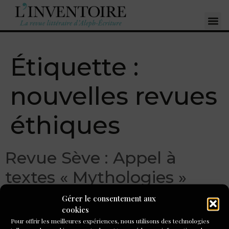
Étiquette :
nouvelles revues
éthiques
Revue Sève : Appel à
textes « Mythologies »
jusqu’au 31 mars 2024 !
Gérer le consentement aux
cookies
Pour offrir les meilleures expériences, nous utilisons des technologies