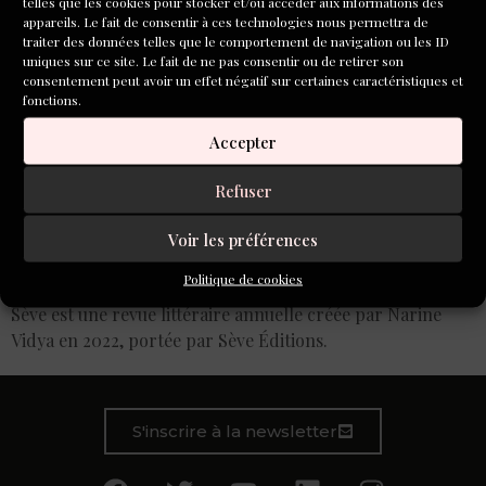
telles que les cookies pour stocker et/ou accéder aux informations des
appareils. Le fait de consentir à ces technologies nous permettra de
traiter des données telles que le comportement de navigation ou les ID
uniques sur ce site. Le fait de ne pas consentir ou de retirer son
consentement peut avoir un effet négatif sur certaines caractéristiques et
fonctions.
Accepter
Refuser
Voir les préférences
Politique de cookies
Sève est une revue littéraire annuelle créée par Narine
Vidya en 2022, portée par Sève Éditions.
S'inscrire à la newsletter