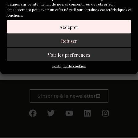
uniques sur ce site. Le fait de ne pas consentir ou de retirer son
consentement peut avoir un effet négatif sur certaines caractéristiques et
fonctions.
Accepter
« Ou vif » est le 4ème roman d’Anne Terral. Composé sous
Refuser
forme de fragments ciselés dans une prose poétique où le
Voir les préférences
retour à la ligne vise à mettre en lumière l’étincellement
de chaque phrase, ce livre est un ravissement à plus d’un
Politique de cookies
titre
S'inscrire à la newsletter