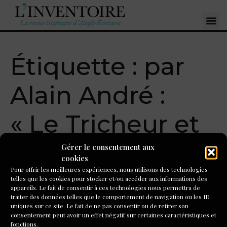
Étiquette :
par
Alain André :
« Le Tricheur et
La Corde raide »
Gérer le consentement aux
cookies
Pour offrir les meilleures expériences, nous utilisons des technologies
telles que les cookies pour stocker et/ou accéder aux informations des
Un livre pour l’été, par
appareils. Le fait de consentir à ces technologies nous permettra de
traiter des données telles que le comportement de navigation ou les ID
Alain André : « Le Tricheur
uniques sur ce site. Le fait de ne pas consentir ou de retirer son
consentement peut avoir un effet négatif sur certaines caractéristiques et
et La Corde raide »,
fonctions.