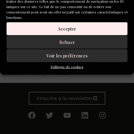
traiter des données telles que le comportement de navigation ou les ID
uniques sur ce site. Le fait de ne pas consentir ou de retirer son
consentement peut avoir un effet négatif sur certaines caractéristiques et
fonctions.
Accepter
Refuser
Élégant, séducteur, gentleman tels sont les qualificatifs
Voir les préférences
dont vous me gratifiez ! Gentilhomme, je voyage en
première classe et séjourne dans des endroits somptueux
Politique de cookies
parmi la société la plus choisie.
S'inscrire à la newsletter