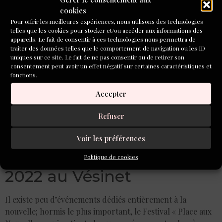
désuétude, remplacé par des éditions numériques; entre
cookies
fanzine, exemplaires à tirage limité, l’édition se renouvelle
Pour offrir les meilleures expériences, nous utilisons des technologies
avec de nouveaux formats de lecture pour se démarquer
telles que les cookies pour stocker et/ou accéder aux informations des
appareils. Le fait de consentir à ces technologies nous permettra de
du marché global du livre et tenter des aventures
traiter des données telles que le comportement de navigation ou les ID
permettant plus de réactivité et d’originalité.
uniques sur ce site. Le fait de ne pas consentir ou de retirer son
Témoins : La Disparition. Lancée en 2022, ce nouveau
consentement peut avoir un effet négatif sur certaines caractéristiques et
fonctions.
média épistolaire et politique chronique les disparitions en
cours dans notre monde. Les Editions Pneumatiques
Accepter
proposent quant à elles des objets littéraires postaux
(OLP) sous forme de textes courts.
Refuser
Salon « Allons aux
Voir les préférences
Nouvelles » : les 4 et 5 juin
Politique de cookies
2022 au Vésinet
Il existe peu d’événements dédiés entièrement à la
nouvelle; hormis le plus important, le Festival « Place aux