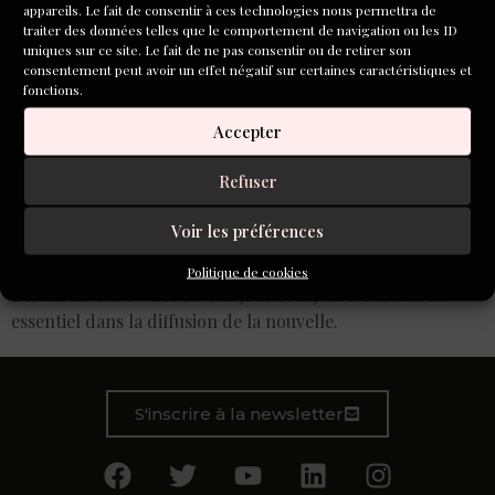
appareils. Le fait de consentir à ces technologies nous permettra de
traiter des données telles que le comportement de navigation ou les ID
uniques sur ce site. Le fait de ne pas consentir ou de retirer son
consentement peut avoir un effet négatif sur certaines caractéristiques et
fonctions.
Accepter
Refuser
Fondée en février 1999, la revue Rue Saint Ambroise est
Voir les préférences
devenue au fil des années une référence dans le domaine
de la nouvelle contemporaine. Pour son fondateur,
Politique de cookies
Bernardo Toro « Les revues jouent aujourd’hui un rôle
essentiel dans la diffusion de la nouvelle.
S'inscrire à la newsletter