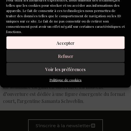
telles que les cookies pour stocker et/ou accéder aux informations des
appareils. Le fait de consentir à ces technologies nous permettra de
traiter des données telles que le comportement de navigation ou les ID
uniques sur ce site. Le fait de ne pas consentir ou de retirer son
consentement peut avoir un effet négatif sur certaines caractéristiques et
fonctions.
Accepter
Refuser
Voir les préférences
La revue N° 53, inaugure une nouvelle mise en page, avec
Politique de cookies
un sommaire élégant en ouverture. La nouvelle
d’ouverture est dédiée à une figure émergente du format
court, l’argentine Samanta Schweblin.
S'inscrire à la newsletter