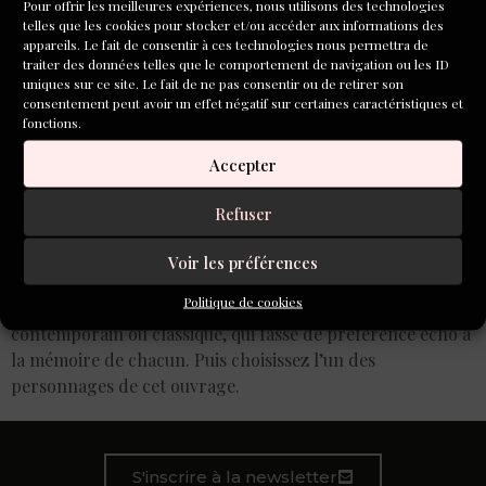
Pour offrir les meilleures expériences, nous utilisons des technologies
telles que les cookies pour stocker et/ou accéder aux informations des
appareils. Le fait de consentir à ces technologies nous permettra de
traiter des données telles que le comportement de navigation ou les ID
uniques sur ce site. Le fait de ne pas consentir ou de retirer son
consentement peut avoir un effet négatif sur certaines caractéristiques et
fonctions.
Accepter
Refuser
Voir les préférences
Je vous propose de trouver un roman, un conte, une fable
Politique de cookies
ou tout autre récit que vous connaissez bien. Un ouvrage
contemporain ou classique, qui fasse de préférence écho à
la mémoire de chacun. Puis choisissez l’un des
personnages de cet ouvrage.
S'inscrire à la newsletter