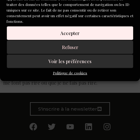
traiter des données telles que le comportement de navigation ou les ID
uniques sur ce site. Le fait de ne pas consentir ou de retirer son
consentement peut avoir un effet négatif sur certaines caractéristiques et
fonctions.
Accepter
Refuser
Voir les préférences
Rire et faire rire sont deux choses phénoménales, je ne
Politique de cookies
peux pas concevoir de relation forte avec des gens qui ne
me font pas rire ou que je ne fais pas rire.
S'inscrire à la newsletter