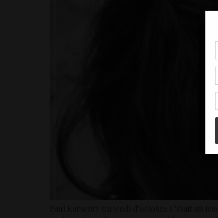
Pou
coo
à c
de 
con
Paul Karsenty Un jeudi d’octobre C’était un jeud