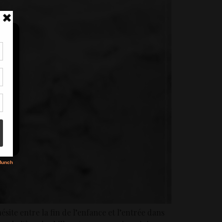
tir
nt
son
s
site entre la fin de l’enfance et l’entrée dans