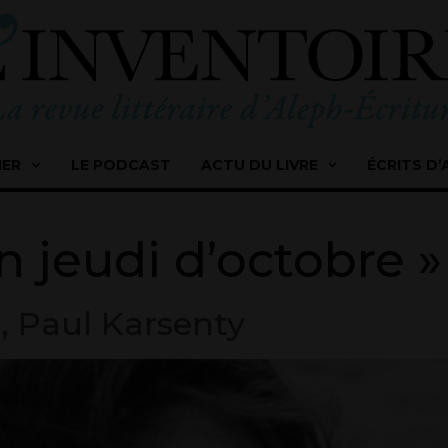
IER
LE PODCAST
ACTU DU LIVRE
ÉCRITS D’
n jeudi d’octobre »
», Paul Karsenty