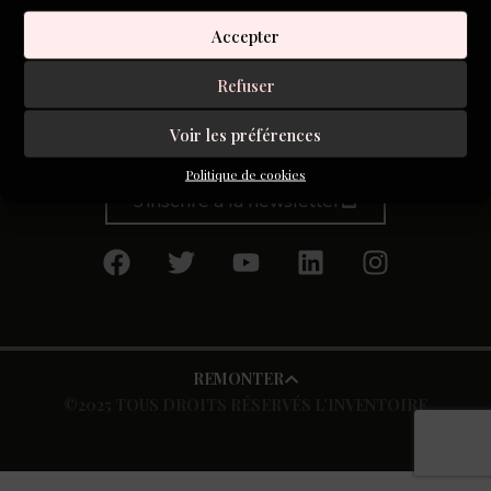
sous les vagues de la marée haute, ouvre tes yeux
Accepter
Tu entendras la tempête, quand elle viendra, demain
peut-être, faire grincer les barques oubliées au ponton,
Refuser
ouvre tes oreilles
Voir les préférences
Politique de cookies
S'inscrire à la newsletter
REMONTER
©2025 TOUS DROITS RÉSERVÉS L’INVENTOIRE