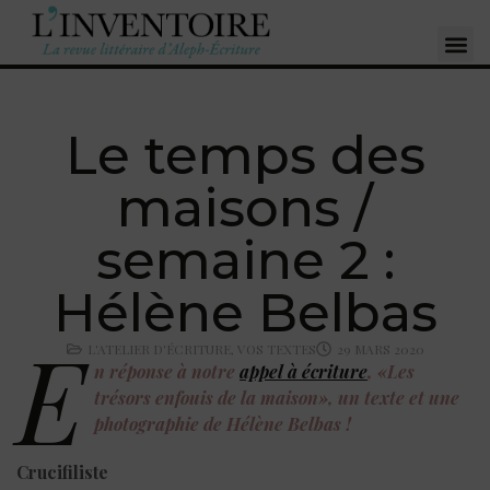
Le temps des
maisons /
semaine 2 :
Hélène Belbas
E
L'ATELIER D'ÉCRITURE
,
VOS TEXTES
29 MARS 2020
n réponse à notre
appel à écriture
, «Les
trésors enfouis de la maison», un texte et une
photographie de
Hélène Belbas !
Crucifiliste