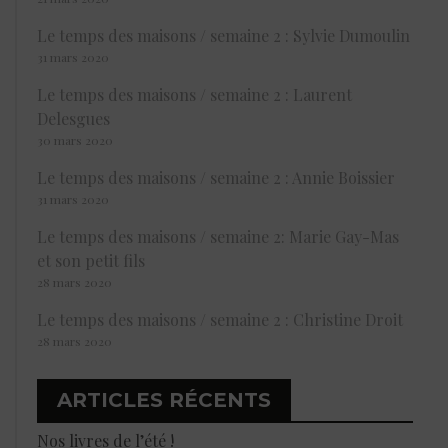
Le temps des maisons / semaine 2 : Sylvie Dumoulin
31 mars 2020
Le temps des maisons / semaine 2 : Laurent
Delesgues
30 mars 2020
Le temps des maisons / semaine 2 : Annie Boissier
31 mars 2020
Le temps des maisons / semaine 2: Marie Gay-Mas
et son petit fils
28 mars 2020
Le temps des maisons / semaine 2 : Christine Droit
28 mars 2020
ARTICLES RÉCENTS
Nos livres de l’été !