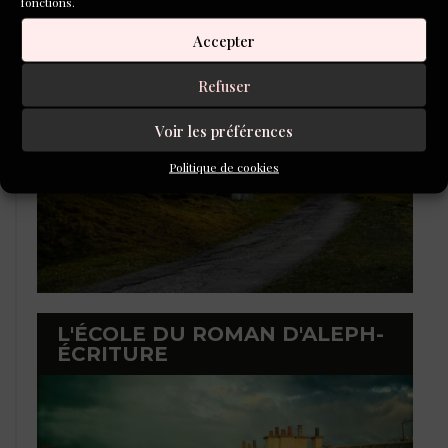
fonctions.
LAURÉATS DU CONCOURS DE
POÉSIE 2026
Accepter
Refuser
Voir les préférences
Politique de cookies
L'ÉCOLE DU ROMAN D'ALEPH-
ÉCRITURE