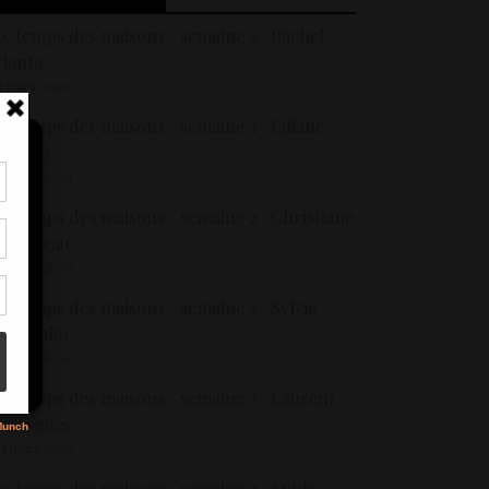
e temps des maisons / semaine 2 : Rachel
lanta
1 mars 2020
e temps des maisons / semaine 2 : Liliane
annier
9 mars 2020
tir
e temps des maisons / semaine 2 : Christiane
nt
Lumineau
son
9 mars 2020
e temps des maisons / semaine 2 : Sylvie
s
Dumoulin
1 mars 2020
e temps des maisons / semaine 2 : Laurent
elesgues
0 mars 2020
e temps des maisons / semaine 2 : Annie