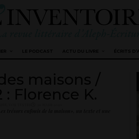
IER
LE PODCAST
ACTU DU LIVRE
ÉCRITS D’
des maisons /
: Florence K.
TURE
,
VOS TEXTES
30 MARS 2020
Les trésors enfouis de la maison», un texte et une