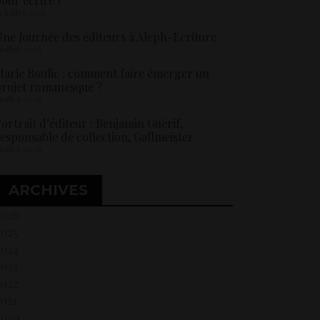
our écrire !
4 juillet 2026
ne Journée des éditeurs à Aleph-Ecriture
 juillet 2026
arie Boulic : comment faire émerger un
rojet romanesque ?
 juillet 2026
ortrait d’éditeur : Benjamin Guérif,
esponsable de collection, Gallmeister
 juillet 2026
ARCHIVES
2026
2025
2024
2023
2022
021
2020