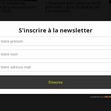
 la soirée de
« Quelque part dans la forêt
s prix du concours
primaire », prix du public de
L
 2026
L’Inventoire !
P
3
L
Gérer le consentement aux cookies
V
2
r offrir les meilleures expériences, nous utilisons des technologies telles que les
kies pour stocker et/ou accéder aux informations des appareils. Le fait de consen
L
es technologies nous permettra de traiter des données telles que le comporteme
navigation ou les ID uniques sur ce site. Le fait de ne pas consentir ou de retirer 
2
sentement peut avoir un effet négatif sur certaines caractéristiques et fonctions.
L
Accepter
Refuser
Voir les préférence
3
Politique de cookies
L
D
3
L