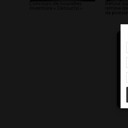
Concours de nouvelles
Retour sur
Inventoire « Détour(s) »
remise de
de poésie
Pou
coo
à c
de 
con