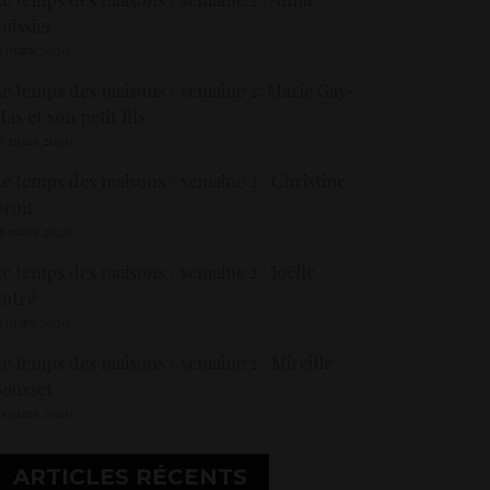
oissier
1 mars 2020
e temps des maisons / semaine 2: Marie Gay-
as et son petit fils
8 mars 2020
e temps des maisons / semaine 2 : Christine
roit
8 mars 2020
e temps des maisons / semaine 2 : Joëlle
otré
1 mars 2020
e temps des maisons / semaine 2 : Mireille
ousset
9 mars 2020
ARTICLES RÉCENTS