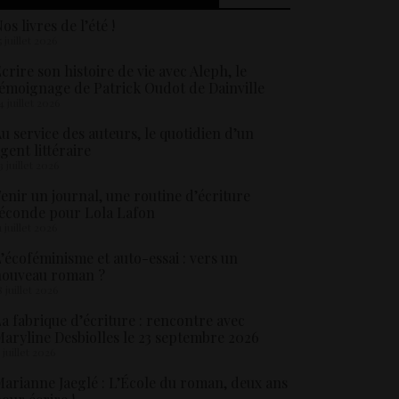
os livres de l’été !
5 juillet 2026
crire son histoire de vie avec Aleph, le
émoignage de Patrick Oudot de Dainville
4 juillet 2026
u service des auteurs, le quotidien d’un
gent littéraire
3 juillet 2026
enir un journal, une routine d’écriture
éconde pour Lola Lafon
1 juillet 2026
’écoféminisme et auto-essai : vers un
nouveau roman ?
8 juillet 2026
a fabrique d’écriture : rencontre avec
aryline Desbiolles le 23 septembre 2026
5 juillet 2026
arianne Jaeglé : L’École du roman, deux ans