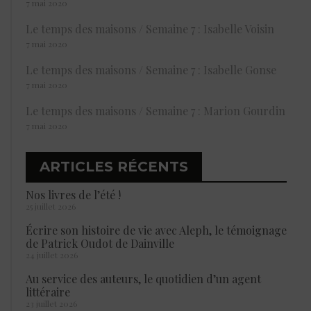
7 mai 2020
Le temps des maisons / Semaine 7 : Isabelle Voisin
7 mai 2020
Le temps des maisons / Semaine 7 : Isabelle Gonse
7 mai 2020
Le temps des maisons / Semaine 7 : Marion Gourdin
7 mai 2020
ARTICLES RÉCENTS
Nos livres de l’été !
25 juillet 2026
Écrire son histoire de vie avec Aleph, le témoignage
de Patrick Oudot de Dainville
24 juillet 2026
Au service des auteurs, le quotidien d’un agent
littéraire
23 juillet 2026