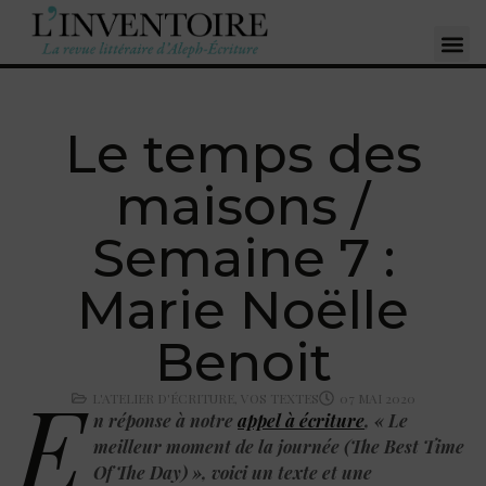
Le temps des
maisons /
Semaine 7 :
Marie Noëlle
Benoit
E
L'ATELIER D'ÉCRITURE
,
VOS TEXTES
07 MAI 2020
n réponse à notre
appel à écriture
, « Le
meilleur moment de la journée (The Best Time
Of The Day) », voici un texte et une