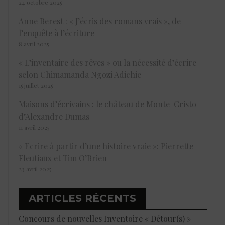
24 octobre 2025
Anne Berest : « J’écris des romans vrais », de
l’enquête à l’écriture
8 avril 2025
« L’inventaire des rêves » ou la nécessité d’écrire
selon Chimamanda Ngozi Adichie
15 juillet 2025
Maisons d’écrivains : le château de Monte-Cristo
d’Alexandre Dumas
11 avril 2025
« Ecrire à partir d’une histoire vraie »: Pierrette
Fleutiaux et Tim O’Brien
23 avril 2025
ARTICLES RÉCENTS
Concours de nouvelles Inventoire « Détour(s) »