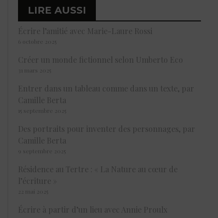
LIRE AUSSI
Écrire l’amitié avec Marie-Laure Rossi
6 octobre 2025
Créer un monde fictionnel selon Umberto Eco
31 mars 2025
Entrer dans un tableau comme dans un texte, par
Camille Berta
15 septembre 2025
Des portraits pour inventer des personnages, par
Camille Berta
9 septembre 2025
Résidence au Tertre : « La Nature au cœur de
l’écriture »
22 mai 2025
Écrire à partir d’un lieu avec Annie Proulx