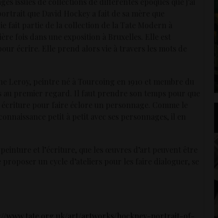
ages issues de collections de différentes époques que j’ai
 portrait que David Hockey a fait de sa mère que
ie fait partie de la collection de la Tate Modern à
ère fois dans une exposition à Bruxelles. Elle est
ur écrire. Elle prend alors vie à travers les mots de
e Leroy, peintre né à Tourcoing en 1910 et membre du
s au premier regard. Il faut prendre son temps pour que
n écriture pour faire éclore un personnage. Comme le
 connaissance petit à petit avec ses personnages, il en
 peinture et l’écriture, que les œuvres d’art peuvent être
 proposer un cycle d’ateliers pour les faire dialoguer, se
://www.tate.org.uk/art/artworks/hockney-portrait-of-