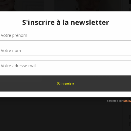
E
p
aeglé : L’École du
Marie Boulic : comment faire
1
Gérer le consentement aux cookies
x ans pour écrire !
émerger un projet
romanesque ?
L
r offrir les meilleures expériences, nous utilisons des technologies telles que les
kies pour stocker et/ou accéder aux informations des appareils. Le fait de consen
8
es technologies nous permettra de traiter des données telles que le comporteme
navigation ou les ID uniques sur ce site. Le fait de ne pas consentir ou de retirer 
É
sentement peut avoir un effet négatif sur certaines caractéristiques et fonctions.
6
I
Accepter
Refuser
Voir les préférence
3
Politique de cookies
É
2
R
l
2