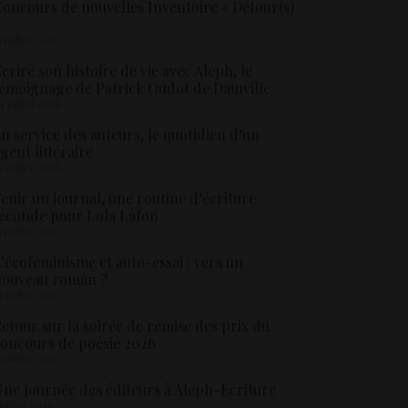
oncours de nouvelles Inventoire « Détour(s)
5 juillet 2026
crire son histoire de vie avec Aleph, le
émoignage de Patrick Oudot de Dainville
4 juillet 2026
u service des auteurs, le quotidien d’un
gent littéraire
3 juillet 2026
enir un journal, une routine d’écriture
éconde pour Lola Lafon
1 juillet 2026
’écoféminisme et auto-essai : vers un
nouveau roman ?
8 juillet 2026
etour sur la soirée de remise des prix du
oncours de poésie 2026
6 juillet 2026
ne Journée des éditeurs à Aleph-Ecriture
 juillet 2026