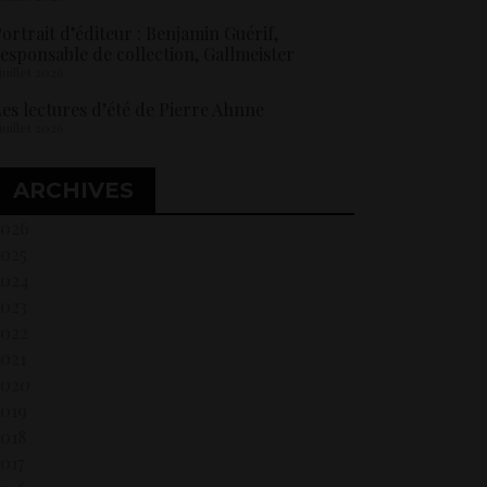
ortrait d’éditeur : Benjamin Guérif,
esponsable de collection, Gallmeister
 juillet 2026
es lectures d’été de Pierre Ahnne
 juillet 2026
ARCHIVES
2026
2025
2024
2023
2022
021
2020
2019
018
017