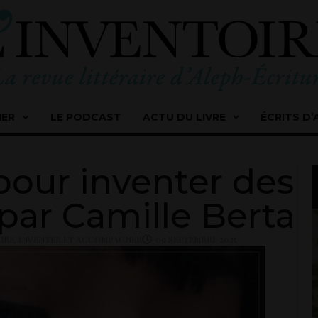
IER
LE PODCAST
ACTU DU LIVRE
ÉCRITS D’
pour inventer des
par Camille Berta
IRE
,
INVENTER ET ACCOMPAGNER
09 SEPTEMBRE 2025