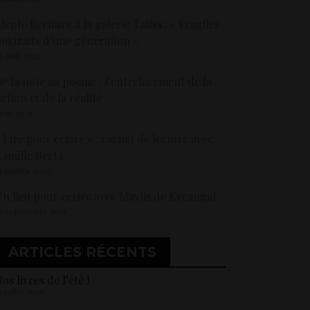
leph-Écriture à la galerie Tatiss : « Fragiles
ortraits d’une génération »
6 août 2022
e la note au poème : l’entrelacement de la
iction et de la réalité
 juin 2025
 Lire pour écrire » : carnet de lecture avec
amille Berta
7 janvier 2026
n lieu pour écrire avec Maylis de Kerangal
9 septembre 2025
ARTICLES RÉCENTS
os livres de l’été !
5 juillet 2026