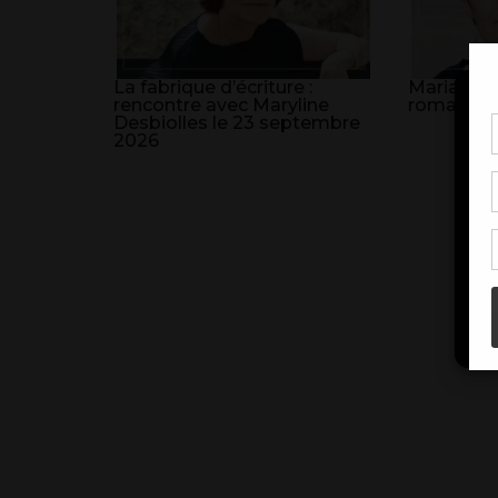
La fabrique d’écriture :
Marianne J
rencontre avec Maryline
roman, deu
Desbiolles le 23 septembre
2026
Pou
coo
à c
de 
con