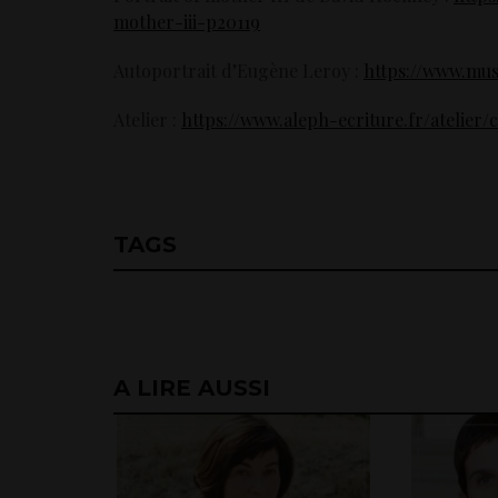
mother-iii-p20119
Autoportrait d’Eugène Leroy :
https://www.mus
Atelier :
https://www.aleph-ecriture.fr/atelier/
TAGS
A LIRE AUSSI