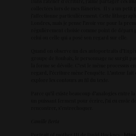
Dans l’atelier d’écriture, j’aime partager ces im
collectées lors de mes flâneries. Il y a un petit
j’affectionne particulièrement. Cette lithograph
Londres, mais je pense l’avoir vue pour la premi
régulièrement choisie comme point de départ po
celui ou celle qui a posé son regard sur elle.
Quand on observe un des autoportraits d’Eugèn
groupe de Roubaix, le personnage ne surgit pa
la forme se dévoile. C’est le même processus e
regard, l’écriture mène l’enquête. L’auteur fait
explore les contours au fil du texte.
Parce qu’il existe beaucoup d’analogies entre la
un puissant ferment pour écrire, j’ai eu envie de
rencontrer, s’entrechoquer.
Camille Berta
Portrait of mother III de David Hockney :
https