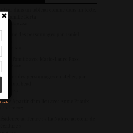
ntrer dans un tableau comme dans un texte,
ar Camille Berta
5 septembre 2025
’origine des personnages par Daniel
Pennac
tir
 octobre 2025
nt
son
crire l’amitié avec Marie-Laure Rossi
 octobre 2025
nventer des personnages en atelier, par
s
Kate Moorhead
1 mars 2025
crire à partir d’un lieu avec Annie Proulx
4 octobre 2025
ésidence au Tertre : « La Nature au cœur de
’écriture »
2 mai 2025