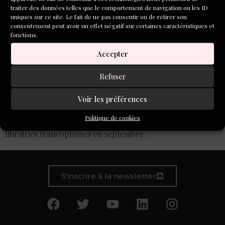
traiter des données telles que le comportement de navigation ou les ID
uniques sur ce site. Le fait de ne pas consentir ou de retirer son
consentement peut avoir un effet négatif sur certaines caractéristiques et
fonctions.
Accepter
Refuser
L’aventure de ce recueil co-édité avec Aleph-Écriture va
Voir les préférences
continuer cet été à Sète, en compagnie d’Antoine Gallardo,
Politique de cookies
au Festival Voix Vive, avant sa sortie dans toutes les
librairies francophones en septembre.
S'inscrire à la newsletter