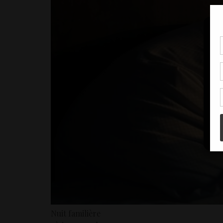
Pou
coo
à c
de 
con
Nuit familière