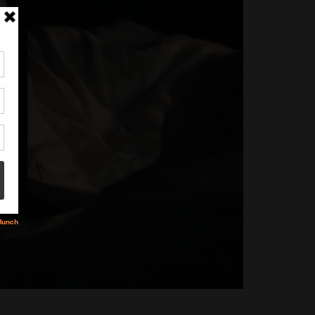
tir
nt
son
s