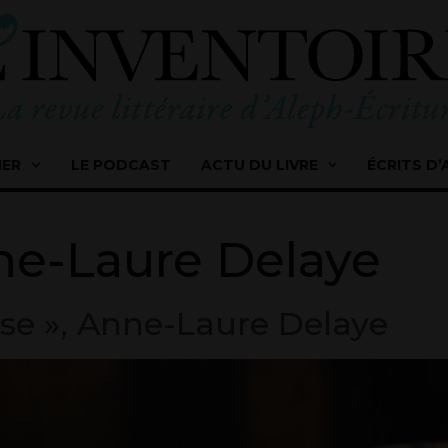
IER
LE PODCAST
ACTU DU LIVRE
ÉCRITS D’
e-Laure Delaye
sse », Anne-Laure Delaye