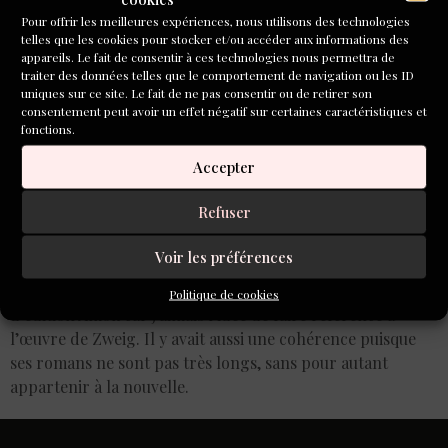
Pour offrir les meilleures expériences, nous utilisons des technologies
telles que les cookies pour stocker et/ou accéder aux informations des
appareils. Le fait de consentir à ces technologies nous permettra de
traiter des données telles que le comportement de navigation ou les ID
uniques sur ce site. Le fait de ne pas consentir ou de retirer son
consentement peut avoir un effet négatif sur certaines caractéristiques et
fonctions.
Accepter
Refuser
Voir les préférences
Le terme « amok » caractérise en effet une certaine folie.
J’espère ne pas être trop atteint… J’ai appelé la maison
Politique de cookies
d’édition Amok car j’aimais l’idée de faire référence à
l’œuvre de Zweig. Il y avait aussi une cohérence puisque
ses romans ne sont pas très longs, sans pour autant
appartenir à la nouvelle.