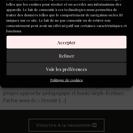
telles que les cookies pour stocker et/ou accéder aux informations des
appareils. Le fait de consentir à ces technologies nous permettra de
traiter des données telles que le comportement de navigation ou les ID
uniques sur ce site. Le fait de ne pas consentir ou de retirer son
consentement peut avoir un effet négatif sur certaines caractéristiques et
fonctions.
Accepter
Á l’occasion de la réédition de son essai « Devenir
Refuser
écrivain » (Editions Leduc.s.), L’Inventoire a rencontré
Alain André, fondateur d’Aleph-Écriture. Il nous confie
Voir les préférences
quelques secrets sur l’aventure d’écrire. Alain André,
vous êtes romancier et vous enseignez l’écriture dans le
Politique de cookies
cadre d’ateliers. Vous avez d’ailleurs développé votre
propre approche pédagogique et fondé Aleph-Écriture.
Parlez-nous de « Devenir […]
S'inscrire à la newsletter