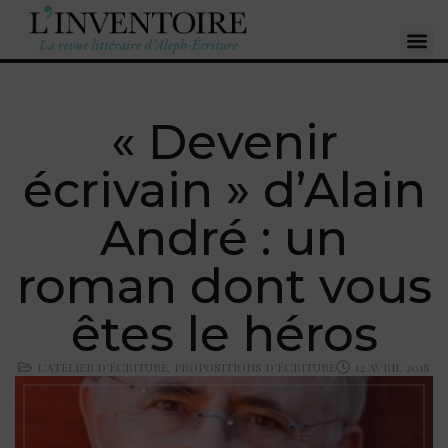
« Devenir
écrivain » d’Alain
André : un
roman dont vous
êtes le héros
L'ATELIER D'ÉCRITURE
,
PROPOSITIONS D'ÉCRITURE
12 AVRIL 2018