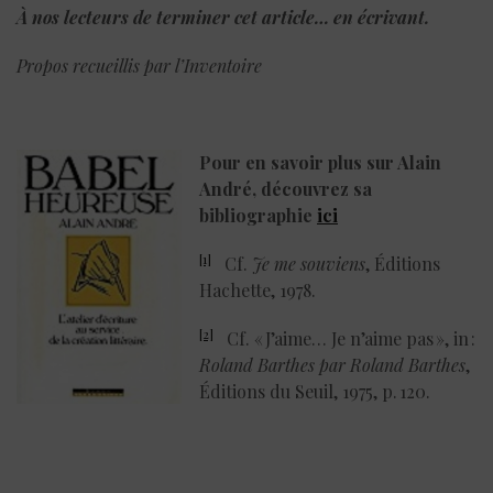
À nos lecteurs de terminer cet article… en écrivant.
Propos recueillis par l’Inventoire
Pour en savoir plus sur Alain
André, découvrez sa
bibliographie
ici
[1]
Cf.
Je me souviens
, Éditions
Hachette, 1978.
[2]
Cf. « J’aime… Je n’aime pas », in :
Roland Barthes par Roland Barthes
,
Éditions du Seuil, 1975, p. 120.