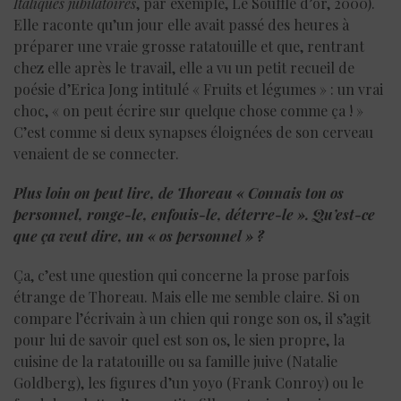
Italiques jubilatoires
, par exemple, Le Souffle d’or, 2000).
Elle raconte qu’un jour elle avait passé des heures à
préparer une vraie grosse ratatouille et que, rentrant
chez elle après le travail, elle a vu un petit recueil de
poésie d’Erica Jong intitulé « Fruits et légumes » : un vrai
choc, « on peut écrire sur quelque chose comme ça ! »
C’est comme si deux synapses éloignées de son cerveau
venaient de se connecter.
Plus loin on peut lire, de Thoreau « Connais ton os
personnel, ronge-le, enfouis-le, déterre-le ». Qu’est-ce
que ça veut dire, un « os personnel » ?
Ça, c’est une question qui concerne la prose parfois
étrange de Thoreau. Mais elle me semble claire. Si on
compare l’écrivain à un chien qui ronge son os, il s’agit
pour lui de savoir quel est son os, le sien propre, la
cuisine de la ratatouille ou sa famille juive (Natalie
Goldberg), les figures d’un yoyo (Frank Conroy) ou le