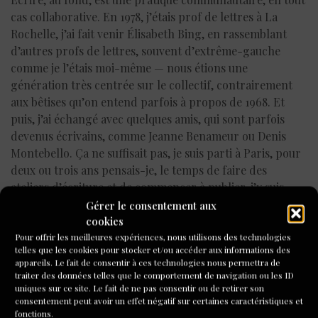
cas collaborative. En 1978, j’étais prof de lettres à La
Rochelle, j’ai fait venir Élisabeth Bing, en rassemblant
d’autres profs de lettres, souvent d’extrême-gauche
comme je l’étais moi-même — nous étions une
génération très centrée sur le collectif, contrairement
aux bêtises qu’on entend parfois à propos de 1968. Et
puis, j’ai échangé avec quelques amis, qui sont parfois
devenus écrivains, comme Jeanne Benameur ou Denis
Montebello. Ça ne suffisait pas, je suis parti à Paris, pour
deux ou trois ans pensais-je, le temps de faire des
ateliers d’écriture et de commencer à publier, j’y suis
resté trente ans.
Gérer le consentement aux
cookies
Pour quelle raison à votre avis, les ateliers d’écriture
Pour offrir les meilleures expériences, nous utilisons des technologies
telles que les cookies pour stocker et/ou accéder aux informations des
ont-ils de plus en plus de succès, alors que très peu de
appareils. Le fait de consentir à ces technologies nous permettra de
gens au final souhaitent vraiment être écrivains ?
traiter des données telles que le comportement de navigation ou les ID
uniques sur ce site. Le fait de ne pas consentir ou de retirer son
Ce n’est pas la même chose. Les gens souhaitent
consentement peut avoir un effet négatif sur certaines caractéristiques et
fonctions.
découvrir les pratiques vivantes de l’écriture et de la