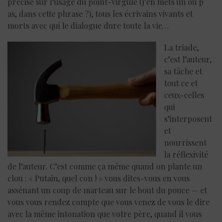
précise sur l’usage du point-virgule (j’en mets un ou p
as, dans cette phrase ?), tous les écrivains vivants et
morts avec qui le dialogue dure toute la vie…
La triade,
c’est l’auteur,
sa tâche et
tout ce et
ceux-celles
qui
s’interposent
et
nourrissent
la réflexivité
de l’auteur. C’est comme ça même quand on plante un
clou : « Putain, quel con ! » vous dites-vous en vous
assénant un coup de marteau sur le bout du pouce — et
vous vous rendez compte que vous venez de vous le dire
avec la même intonation que votre père, quand il vous