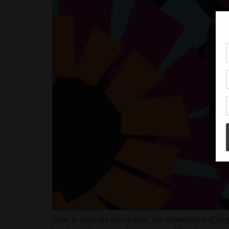
Pou
coo
à c
de 
con
Tout le mois de décembre, les animateurs d’Aleph