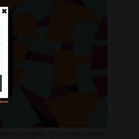
tir
nt
son
s
arents, des voisins, frères et soeurs, enfants,