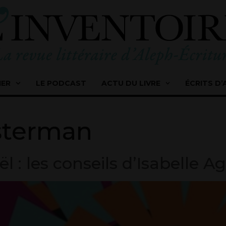
IER
LE PODCAST
ACTU DU LIVRE
ÉCRITS D’
sterman
oël : les conseils d’Isabelle A