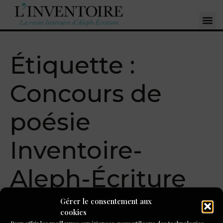
Étiquette :
Concours de
poésie
Inventoire-
Aleph-Écriture
2025 : « D’après
Gérer le consentement aux
cookies
Pour offrir les meilleures expériences, nous utilisons des technologies