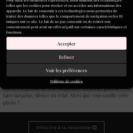
photo »
telles que les cookies pour stocker et/ou accéder aux informations des
appareils. Le fait de consentir à ces technologies nous permettra de
traiter des données telles que le comportement de navigation ou les ID
uniques sur ce site. Le fait de ne pas consentir ou de retirer son
Concours de poésie
consentement peut avoir un effet négatif sur certaines caractéristiques et
fonctions.
L’Inventoire-Aleph
Accepter
Écriture : prolongation
Refuser
jusqu’au 8 avril 2025
Voir les préférences
Écrire à partir d’une photo, c’est se laisser guider par
l’image, posée au bord de la page, et l’interpréter à
Politique de cookies
travers le prisme de son imaginaire. La poésie peut se
faire surprise, silence ou éclat. Alors que vous souffle cette
photo ?
S'inscrire à la newsletter