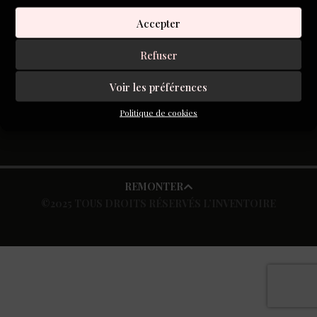
Catherine Stahly-Mougin nous parle du travail de
Accepter
Refuser
S'inscrire à la newsletter
Voir les préférences
Politique de cookies
REMONTER
©2025 TOUS DROITS RÉSERVÉS L’INVENTOIRE