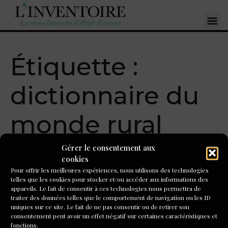
Étiquette :
dictionnaire du
monde rural
Gérer le consentement aux
Le carnet, l’outil du
cookies
Pour offrir les meilleures expériences, nous utilisons des technologies
lexicologue
telles que les cookies pour stocker et/ou accéder aux informations des
appareils. Le fait de consentir à ces technologies nous permettra de
traiter des données telles que le comportement de navigation ou les ID
Illustration du livre de Lachiver : calendrier agricole de
uniques sur ce site. Le fait de ne pas consentir ou de retirer son
Pietro de Crescenzi
consentement peut avoir un effet négatif sur certaines caractéristiques et
En introduction à la séance d’atelier « Jardiner les mots »,
fonctions.