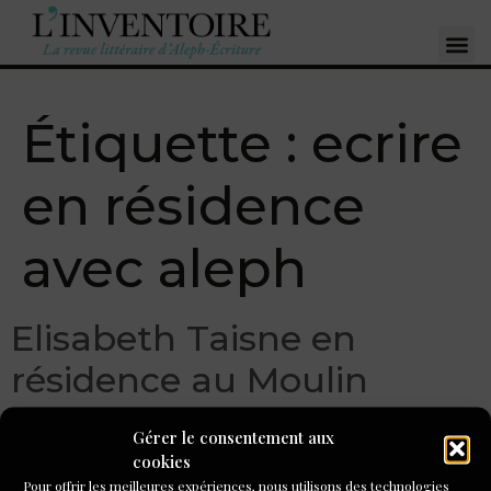
Étiquette :
ecrire
en résidence
avec aleph
Elisabeth Taisne en
résidence au Moulin
d’Andé : « écrire une suite
Gérer le consentement aux
de fragments »
cookies
Pour offrir les meilleures expériences, nous utilisons des technologies