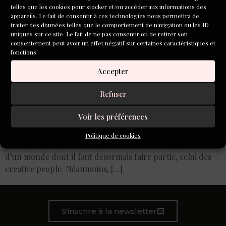
telles que les cookies pour stocker et/ou accéder aux informations des
appareils. Le fait de consentir à ces technologies nous permettra de
traiter des données telles que le comportement de navigation ou les ID
uniques sur ce site. Le fait de ne pas consentir ou de retirer son
consentement peut avoir un effet négatif sur certaines caractéristiques et
fonctions.
Accepter
Refuser
Aujourd’hui, être créatif relève moins d’un passe-temps
personnel que d’une étiquette tendance qu’il est de bon
Voir les préférences
ton d’instagramer. D’ailleurs, on ne se dit plus créatif,
mais « un créatif » parmi les autres, les graphistes,
Politique de cookies
photographes, céramistes, écrivains et autres gens cools
d’un monde dont il faut désormais faire partie, celui des
creative people. Néanmoins, […]
S'inscrire à la newsletter