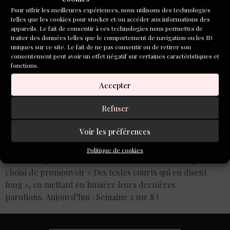
Pour offrir les meilleures expériences, nous utilisons des technologies
telles que les cookies pour stocker et/ou accéder aux informations des
appareils. Le fait de consentir à ces technologies nous permettra de
traiter des données telles que le comportement de navigation ou les ID
uniques sur ce site. Le fait de ne pas consentir ou de retirer son
consentement peut avoir un effet négatif sur certaines caractéristiques et
fonctions.
Accepter
Refuser
Voir les préférences
Avant notre prochain concours de nouvelles, nous avons
Politique de cookies
choisi chaque semaine de rééditer la liste de ceux qui ont
choisi de promouvoir « Des textes courts qui en disent
long », en mettant en lumière leurs dernières
parutions. Aujourd’hui : Semaine 2 sur 8 !