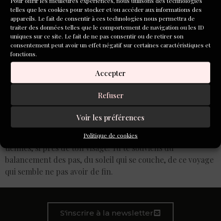
Pour offrir les meilleures expériences, nous utilisons des technologies
telles que les cookies pour stocker et/ou accéder aux informations des
appareils. Le fait de consentir à ces technologies nous permettra de
traiter des données telles que le comportement de navigation ou les ID
uniques sur ce site. Le fait de ne pas consentir ou de retirer son
consentement peut avoir un effet négatif sur certaines caractéristiques et
fonctions.
Accepter
Refuser
Voir les préférences
Tu te souviens de l’odeur de gauloises sur ses doigts
lorsqu’il te portait sur ses épaules, ses mains tenant les
Politique de cookies
tiennes, si près de ton visage. Tu te souviens du
balancement des pas, du soleil qui se couche, de ce voyage
qui semble ne pas avoir de fin.
S'inscrire à la newsletter