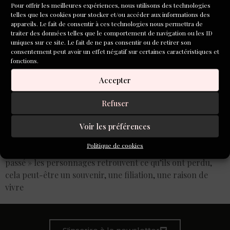
Pour offrir les meilleures expériences, nous utilisons des technologies
telles que les cookies pour stocker et/ou accéder aux informations des
appareils. Le fait de consentir à ces technologies nous permettra de
traiter des données telles que le comportement de navigation ou les ID
uniques sur ce site. Le fait de ne pas consentir ou de retirer son
consentement peut avoir un effet négatif sur certaines caractéristiques et
fonctions.
Accepter
Refuser
La justesse des dialogues, l’atmosphère et le poids du
Voir les préférences
passé dont on se libère… À la manière de
Politique de cookies
Bernhard Schlink dans son recueil « Les couleurs du
passé » les personnages retrouvent ce qu’ils ont perdu,
cela peut-être un souvenir, une filiation, une raison de
vivre