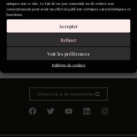
uniques sur ce site. Le fait de ne pas consentir ou de retirer son
consentement peut avoir un effet négatif sur certaines caractéristiques et
fonctions.
Accepter
Refuser
Ainsi il y aurait toi, que je regarde assise à la terrasse de ce
café surplombant la baie de Naples, les pieds posés sur
Voir les préférences
une chaise que tu as déplacée exprès pour t’installer plus
Politique de cookies
confortablement
S'inscrire à la newsletter