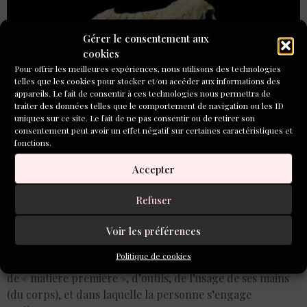
Gérer le consentement aux
cookies
Pour offrir les meilleures expériences, nous utilisons des technologies
telles que les cookies pour stocker et/ou accéder aux informations des
appareils. Le fait de consentir à ces technologies nous permettra de
traiter des données telles que le comportement de navigation ou les ID
uniques sur ce site. Le fait de ne pas consentir ou de retirer son
consentement peut avoir un effet négatif sur certaines caractéristiques et
fonctions.
Accepter
Ce que je vous propose, c’est d’écrire à propos d’une
création, d’une fabrication, mais pas forcement dans un
Refuser
contexte aussi dramatique.
Voir les préférences
Il peut s’agir de tout acte de création, de fabrication,
Politique de cookies
artistique ou non : toute activité qui nécessite l’utilisation
de « matière première », d’outils, de l’usage de ses mains
(du corps), et dans laquelle la personne s’engage