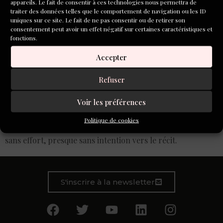
appareils. Le fait de consentir à ces technologies nous permettra de
traiter des données telles que le comportement de navigation ou les ID
uniques sur ce site. Le fait de ne pas consentir ou de retirer son
consentement peut avoir un effet négatif sur certaines caractéristiques et
fonctions.
Accepter
Refuser
Voir les préférences
Carnet ou journal, ce « petit livre nippon extravagant,
plein d’images et de pensées zigzagantes » est porté par
Politique de cookies
une écriture vivifiante où la note, légère, semble glisser
sans effort, presque sans intention vers le récit.
S'inscrire à la newsletter