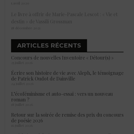
5 avril 2020
Le livre à offrir de Marie-Pascale Lescot : « Vie et
destin » de Vassili Grossman
18 décembre 2021
ARTICLES RÉCENTS
Concours de nouvelles Inventoire « Détour(s) »
25 juillet 2026
Écrire son histoire de vie avec Aleph, le témoignage
de Patrick Oudot de Dainville
24 juillet 2026
L’écoféminisme et auto-essai : vers un nouveau
roman ?
18 juillet 2026
Retour sur la soirée de remise des prix du concours
de poésie 2026
16 juillet 2026