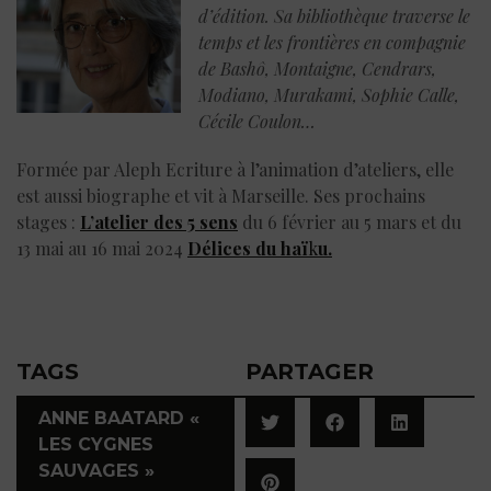
d’édition. Sa bibliothèque traverse le
temps et les frontières en compagnie
de Bashô, Montaigne, Cendrars,
Modiano, Murakami, Sophie Calle,
Cécile Coulon…
Formée par Aleph Ecriture à l’animation d’ateliers, elle
est aussi biographe et vit à Marseille.
Ses prochains
stages :
L’atelier des 5 sens
du 6 février au 5 mars et du
13 mai au 16 mai 2024
Délices du haï
k
u.
TAGS
PARTAGER
ANNE BAATARD «
LES CYGNES
SAUVAGES »