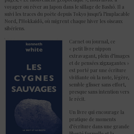
voyager ou rêver au Japon dans le sillage de Bashô. Il a
suivi les traces du poète depuis Tokyo jusqu’à l’implacable
Nord, l’Hokkaidô, où migrent chaque hiver les oiseaux
sibériens.
Carnet ou journal, ce
« petit livre nippon
extravagant, plein d’images
et de pensées zigzagantes »
est porté par une écriture
vivifiante où la note, légère,
semble glisser sans effort,
presque sans intention vers
le récit.
Un livre qui encourage la
pratique de moments
d’écriture dans une grande
liberté formelle et la