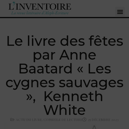
Le livre des fêtes
par Anne
Baatard « Les
cygnes sauvages
», Kenneth
White
ACTU DU LIVRE
,
CONSEILS DE LECTURE
25 DÉCEMBRE 2023