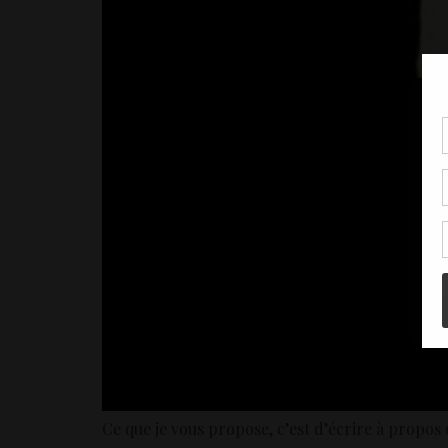
Pou
coo
à c
de 
con
Ce que je vous propose, c’est d’écrire à propos