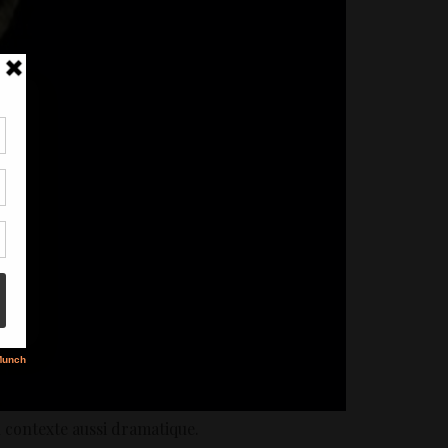
tir
nt
son
s
n contexte aussi dramatique.