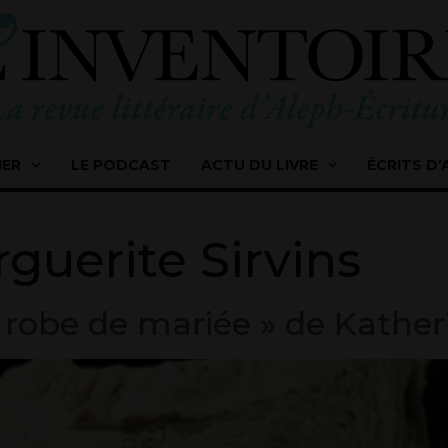
IER
LE PODCAST
ACTU DU LIVRE
ÉCRITS D’
guerite Sirvins
a robe de mariée » de Kather