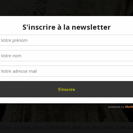
Gérer le consentement aux cookies
r offrir les meilleures expériences, nous utilisons des technologies telles que les
kies pour stocker et/ou accéder aux informations des appareils. Le fait de consen
es technologies nous permettra de traiter des données telles que le comporteme
navigation ou les ID uniques sur ce site. Le fait de ne pas consentir ou de retirer 
sentement peut avoir un effet négatif sur certaines caractéristiques et fonctions.
Accepter
Refuser
Voir les préférence
Politique de cookies
 d’une création, d’une fabrication, mais pas forcement dans u