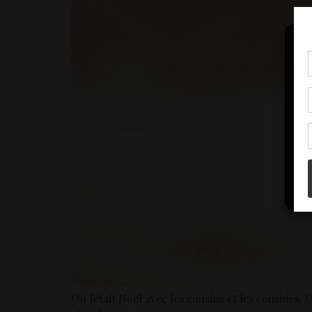
Pou
coo
à c
de 
con
On fêtait Noël avec les cousins et les cousines. 