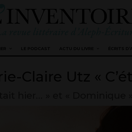
IER
LE PODCAST
ACTU DU LIVRE
ÉCRITS D’
ie-Claire Utz « C’ét
était hier… » et « Dominique 