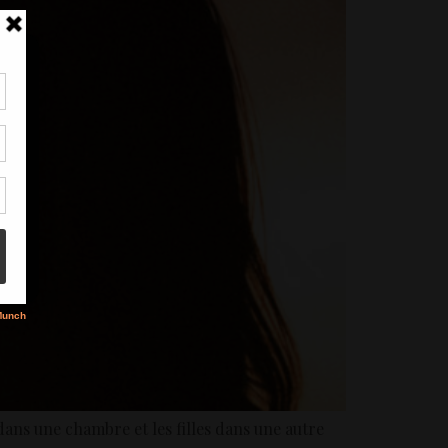
tir
nt
son
s
s dans une chambre et les filles dans une autre