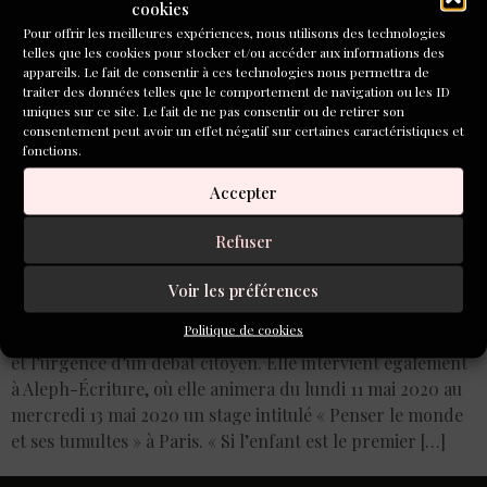
cookies
Pour offrir les meilleures expériences, nous utilisons des technologies
telles que les cookies pour stocker et/ou accéder aux informations des
appareils. Le fait de consentir à ces technologies nous permettra de
traiter des données telles que le comportement de navigation ou les ID
uniques sur ce site. Le fait de ne pas consentir ou de retirer son
consentement peut avoir un effet négatif sur certaines caractéristiques et
fonctions.
Accepter
Refuser
Voir les préférences
Chargée de cours dans plusieurs universités, Dominique
Politique de cookies
Paquet participe à des Cafés Philo, montrant la nécessité
et l’urgence d’un débat citoyen. Elle intervient également
à Aleph-Écriture, où elle animera du lundi 11 mai 2020 au
mercredi 13 mai 2020 un stage intitulé « Penser le monde
et ses tumultes » à Paris. « Si l’enfant est le premier […]