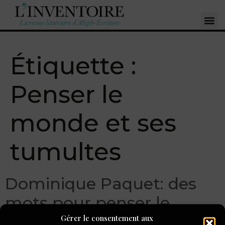
Étiquette :
Penser le
monde et ses
tumultes
Dominique Paquet: des
mots pour penser le
monde et ses tumultes
Gérer le consentement aux