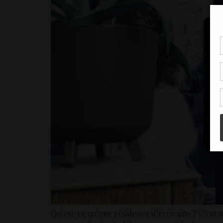
Pou
coo
à c
de 
con
Qu’est-ce qu’une résidence d’écrivains ? C’est un