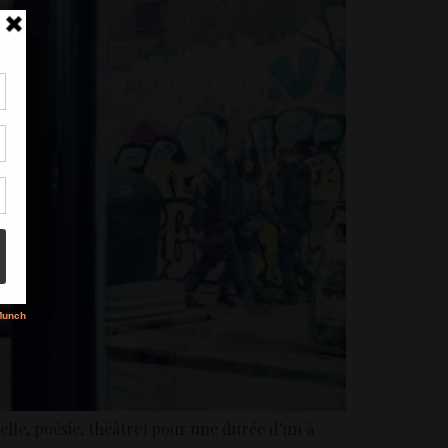
tir
nt
son
s
velle, poésie, théâtre) pour une durée d’un à