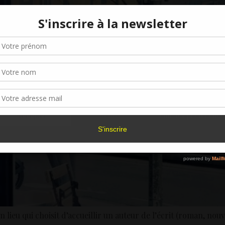
Gérer le consentement aux cookies
r offrir les meilleures expériences, nous utilisons des technologies telles que les
kies pour stocker et/ou accéder aux informations des appareils. Le fait de consen
es technologies nous permettra de traiter des données telles que le comporteme
navigation ou les ID uniques sur ce site. Le fait de ne pas consentir ou de retirer 
sentement peut avoir un effet négatif sur certaines caractéristiques et fonctions.
Accepter
Refuser
Voir les préférence
Politique de cookies
 lieu qui choisit d’accueillir un auteur de l’écrit (roman, nou