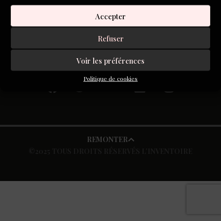
faire, en 140 pages, le tour de la question. Mais il la déplie,
Accepter
avec une adresse et une insolence revigorantes.
Refuser
S'inscrire à la newsletter
Voir les préférences
Politique de cookies
REMONTER
©2025 TOUS DROITS RÉSERVÉS L’INVENTOIRE