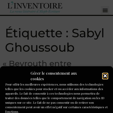
Étiquette :
Sabyl
Ghoussoub
« Beyrouth entre
parenthèses » de Sabyl
Gérer le consentement aux
cookies
Ghoussoub, par Pierre
Pour offrir les meilleures expériences, nous utilisons des technologies
telles que les cookies pour stocker et/ou accéder aux informations des
Ahnne
appareils. Le fait de consentir à ces technologies nous permettra de
traiter des données telles que le comportement de navigation ou les ID
uniques sur ce site. Le fait de ne pas consentir ou de retirer son
Le sujet, ici, c’est Israël. Sa place au Moyen-Orient. Rien de
consentement peut avoir un effet négatif sur certaines caractéristiques et
moins. Sabyl Ghoussoub, évidemment, ne prétend pas
fonctions.