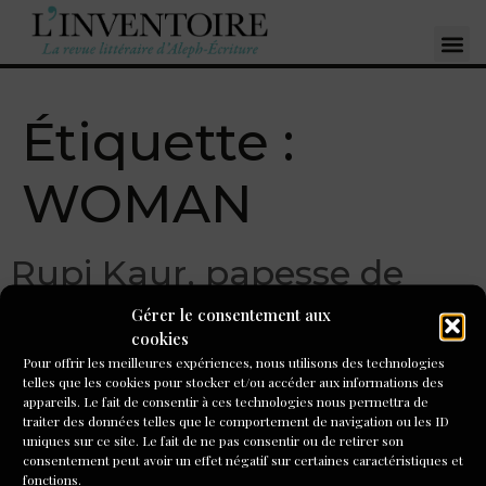
Étiquette :
WOMAN
Rupi Kaur, papesse de
l’instapoésie
Gérer le consentement aux
cookies
Pour offrir les meilleures expériences, nous utilisons des technologies
Entre le développement personnel, le journal, les arts
telles que les cookies pour stocker et/ou accéder aux informations des
graphiques, Rupi Kaur développe un authentique chemin
appareils. Le fait de consentir à ces technologies nous permettra de
de création et de vie où les actions positives engagées dans
traiter des données telles que le comportement de navigation ou les ID
uniques sur ce site. Le fait de ne pas consentir ou de retirer son
le respect de soi entrainent des résultats positifs.
consentement peut avoir un effet négatif sur certaines caractéristiques et
fonctions.