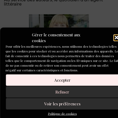
littéraire
Gérer le consentement aux
cookies
Pour offrir les meilleures expériences, nous utilisons des technologies telles
que les cookies pour stocker et/ou accéder aux informations des appareils. L
Tenir un journal, une routine d’écriture féconde pour
fait de consentir à ces technologies nous permettra de traiter des données
Lola Lafon
telles que le comportement de navigation ou les ID uniques sur ce site. Le fai
de ne pas consentir ou de retirer son consentement peut avoir un effet
négatif sur certaines caractéristiques et fonctions.
CONCOURS DE NOUVELLES
2026
Accepter
Refuser
Voir les préférences
Politique de cookies