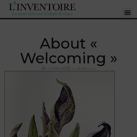
About «
Welcoming »
GLOSSARY
20 MARS 2014