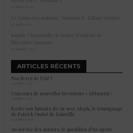
MAISONS » / Semaine 2
27 mars 2020
Le temps des maisons / Semaine 6 : Liliane Vannier
27 avril 2020
Sophie Chanourdie: le métier d’éditeur de
littérature jeunesse
20 janvier 2025
ARTICLES RÉCENTS
Nos livres de l’été !
25 juillet 2026
Concours de nouvelles Inventoire « Détour(s) »
25 juillet 2026
Écrire son histoire de vie avec Aleph, le témoignage
de Patrick Oudot de Dainville
24 juillet 2026
Au service des auteurs, le quotidien d’un agent