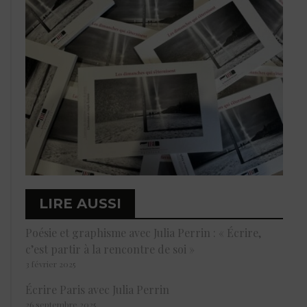
LIRE AUSSI
Poésie et graphisme avec Julia Perrin : « Écrire,
c’est partir à la rencontre de soi »
3 février 2025
Écrire Paris avec Julia Perrin
26 septembre 2025