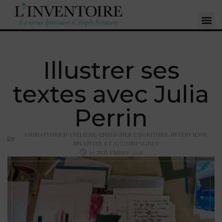
Illustrer ses
textes avec Julia
Perrin
ANIMATEURS D'ATELIERS
,
ENSEIGNER L'ÉCRITURE
,
INTERVIEWS
,
INVENTER ET ACCOMPAGNER
10 NOVEMBRE 2025