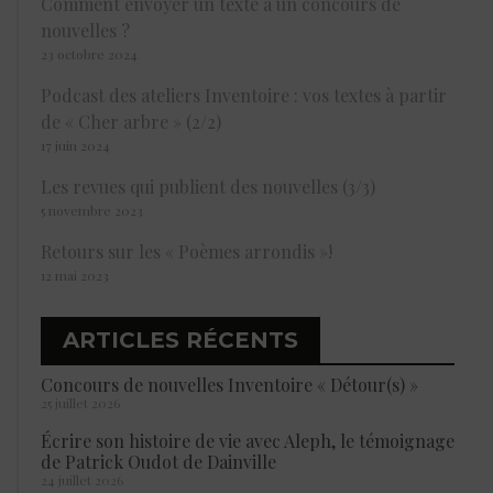
Comment envoyer un texte à un concours de
nouvelles ?
23 octobre 2024
Podcast des ateliers Inventoire : vos textes à partir
de « Cher arbre » (2/2)
17 juin 2024
Les revues qui publient des nouvelles (3/3)
5 novembre 2023
Retours sur les « Poèmes arrondis »!
12 mai 2023
ARTICLES RÉCENTS
Concours de nouvelles Inventoire « Détour(s) »
25 juillet 2026
Écrire son histoire de vie avec Aleph, le témoignage
de Patrick Oudot de Dainville
24 juillet 2026