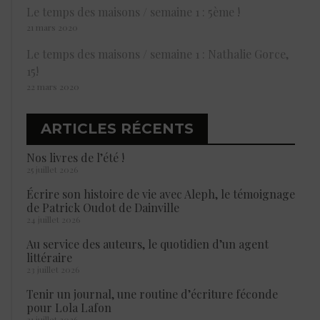
Le temps des maisons / semaine 1 : 5ème !
21 mars 2020
Le temps des maisons / semaine 1 : Nathalie Gorce,
15!
22 mars 2020
ARTICLES RÉCENTS
Nos livres de l’été !
25 juillet 2026
Écrire son histoire de vie avec Aleph, le témoignage
de Patrick Oudot de Dainville
24 juillet 2026
Au service des auteurs, le quotidien d’un agent
littéraire
23 juillet 2026
Tenir un journal, une routine d’écriture féconde
pour Lola Lafon
21 juillet 2026