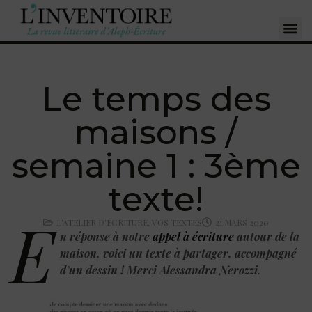
Le temps des
maisons /
semaine 1 : 3ème
texte!
E
L'ATELIER D'ÉCRITURE
,
VOS TEXTES
21 MARS 2020
n réponse à notre
appel à écriture
autour de la
maison, voici un texte à partager, accompagné
d’un dessin ! Merci Alessandra Nerozzi
.